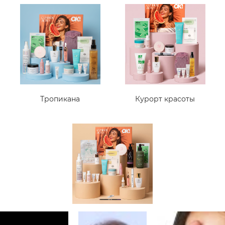
Тропикана
Курорт красоты
Знойная красотка