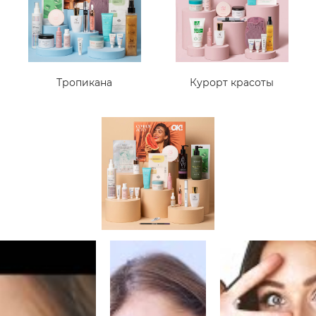
Тропикана
Курорт красоты
Знойная красотка