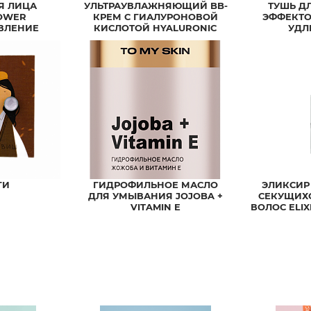
Я ЛИЦА
УЛЬТРАУВЛАЖНЯЮЩИЙ BB-
ТУШЬ Д
OWER
КРЕМ С ГИАЛУРОНОВОЙ
ЭФФЕКТО
ВЛЕНИЕ
КИСЛОТОЙ HYALURONIC
УДЛ
ULTRA MOISTURE BB CREAM
ГИ
ГИДРОФИЛЬНОЕ МАСЛО
ЭЛИКСИР
ДЛЯ УМЫВАНИЯ JOJOBA +
СЕКУЩИХ
VITAMIN E
ВОЛОС ELIX
SPLIT