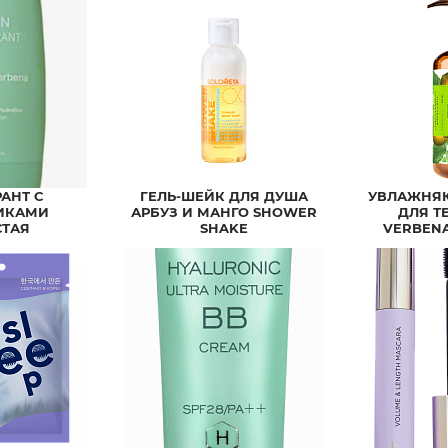
АНТ С
ГЕЛЬ-ШЕЙК ДЛЯ ДУША
УВЛАЖНЯ
ИКАМИ
АРБУЗ И МАНГО SHOWER
ДЛЯ Т
СТАЯ
SHAKE
VERBEN
НИ-ФОРМАТ
WATERMELON&MANGO