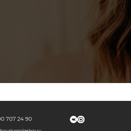
00 707 24 90
@royalsamplesbox.ru