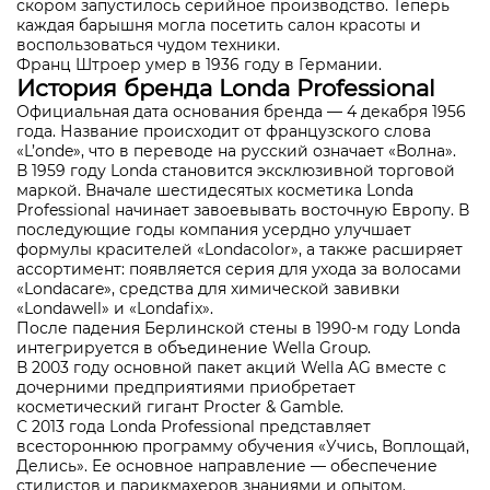
скором запустилось серийное производство. Теперь
каждая барышня могла посетить салон красоты и
воспользоваться чудом техники.
Франц Штроер умер в 1936 году в Германии.
История бренда Londa Professional
Официальная дата основания бренда — 4 декабря 1956
года. Название происходит от французского слова
«L’onde», что в переводе на русский означает «Волна».
В 1959 году Londa становится эксклюзивной торговой
маркой. Вначале шестидесятых косметика Londa
Professional начинает завоевывать восточную Европу. В
последующие годы компания усердно улучшает
формулы красителей «Londacolor», а также расширяет
ассортимент: появляется серия для ухода за волосами
«Londacare», средства для химической завивки
«Londawell» и «Londafix».
После падения Берлинской стены в 1990-м году Londa
интегрируется в объединение Wella Group.
В 2003 году основной пакет акций Wella AG вместе с
дочерними предприятиями приобретает
косметический гигант Procter & Gamble.
С 2013 года Londa Professional представляет
всестороннюю программу обучения «Учись, Воплощай,
Делись». Ее основное направление — обеспечение
стилистов и парикмахеров знаниями и опытом.