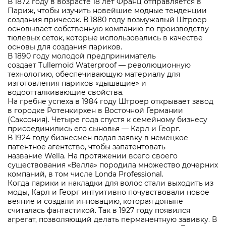
В 1872 году в возрасте 18 лет Франц отправляется в
Париж, чтобы изучить новейшие модные тенденции
создания причесок. В 1880 году возмужалый Штроер
основывает собственную компанию по производству
тюлевых сеток, которые использовались в качестве
основы для создания париков.
В 1890 году молодой предприниматель
создает Tullemoid Waterproof — революционную
технологию, обеспечивающую материалу для
изготовления париков «дышащие» и
водоотталкивающие свойства.
На гребне успеха в 1984 году Штроер открывает завод
в городке Ротенкирхен в Восточной Германии
(Саксония). Четыре года спустя к семейному бизнесу
присоединились его сыновья — Карл и Георг.
В 1924 году бизнесмен подал заявку в немецкое
патентное агентство, чтобы запатентовать
название
Wella
. На протяжении всего своего
существования «Велла» породила множество дочерних
компаний, в том числе Londa Professional.
Когда парики и накладки для волос стали выходить из
моды, Карл и Георг интуитивно почувствовали новое
веяние и создали инновацию, которая доныне
считалась фантастикой. Так в 1927 году появился
агрегат, позволяющий делать перманентную завивку. В