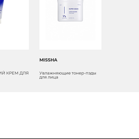
MISSHA
MISSHA
Й КРЕМ ДЛЯ
Увлажняющие тонер-пэды
All Around 
для лица
крем-гель S