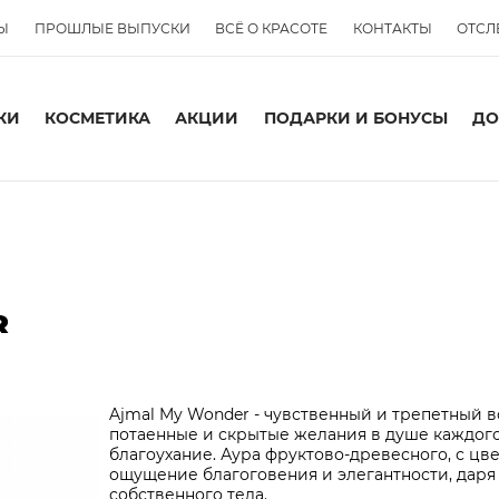
Ы
ПРОШЛЫЕ ВЫПУСКИ
ВСЁ О КРАСОТЕ
КОНТАКТЫ
ОТСЛ
КИ
КОСМЕТИКА
АКЦИИ
ПОДАРКИ И БОНУСЫ
ДО
R
Ajmal My Wonder - чувственный и трепетный 
потаенные и скрытые желания в душе каждого,
благоухание. Аура фруктово-древесного, с цв
ощущение благоговения и элегантности, дар
собственного тела.