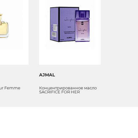
AJMAL
AJMAL
our Femme
Концентрированное масло
Концентрир
SACRIFICE FOR HER
RAINDROPS c
concentrated oil