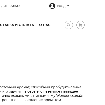
ЕДИТЬ ЗАКАЗ
ВХОД
СТАВКА И ОПЛАТА
О НАС
восточный аромат, способный пробудить самые
 кто ощутит на себе его неземное пьянящее
еточно-кожаными оттенками, My Wonder создаёт
я трепетное наслаждение ароматом