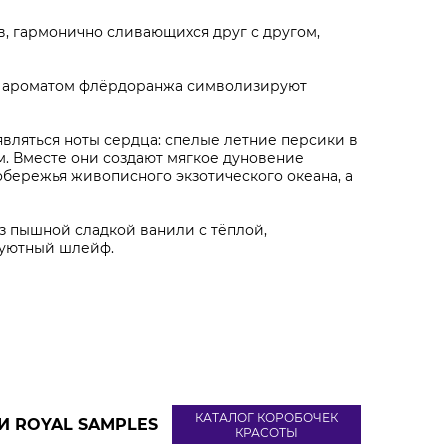
в, гармонично сливающихся друг с другом,
м ароматом флёрдоранжа символизируют
являться ноты сердца: спелые летние персики в
. Вместе они создают мягкое дуновение
обережья живописного экзотического океана, а
з пышной сладкой ванили с тёплой,
и уютный шлейф.
КАТАЛОГ КОРОБОЧЕК
И ROYAL SAMPLES
КРАСОТЫ