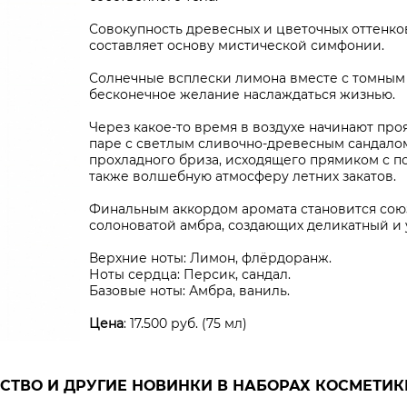
Совокупность древесных и цветочных оттенко
составляет основу мистической симфонии.
Солнечные всплески лимона вместе с томны
бесконечное желание наслаждаться жизнью.
Через какое-то время в воздухе начинают про
паре с светлым сливочно-древесным сандалом
прохладного бриза, исходящего прямиком с п
также волшебную атмосферу летних закатов.
Финальным аккордом аромата становится сою
солоноватой амбра, создающих деликатный 
Верхние ноты: Лимон, флёрдоранж.
Ноты сердца: Персик, сандал.
Базовые ноты: Амбра, ваниль.
Цена
: 17.500 руб. (75 мл)
СТВО И ДРУГИЕ НОВИНКИ В НАБОРАХ КОСМЕТИК