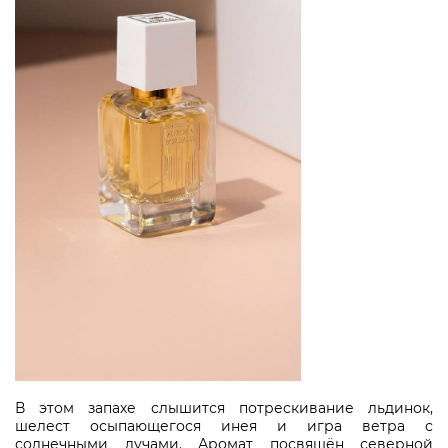
В этом запахе слышится потрескивание льдинок,
шелест осыпающегося инея и игра ветра с
солнечными лучами. Аромат посвящён северной