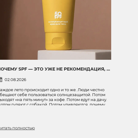
ПОЧЕМУ SPF — ЭТО УЖЕ НЕ РЕКОМЕНДАЦИЯ, А ЗДРАВЫЙ СМЫСЛ
02.08.2026
аждое лето происходит одно и то же. Люди честно
бещают себе пользоваться солнцезащитой. Потом
ыходят «на пять минут» за кофе. Потом едут на дачу.
отом гуляют с собакой. Потом удивляются, почему
ос красный, плечи горят, а лицо внезапно стало
ыглядеть так, будто отдыхало не на море, а на
ковородке.
итать полностью