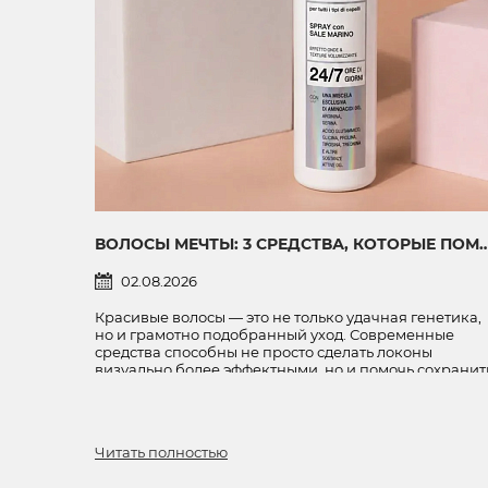
ВОЛОСЫ МЕЧТЫ: 3 СРЕДСТВА, КОТОРЫЕ ПОМОГУТ СОЗДАТЬ ОБЪЕМ, УКРЕПИТ
02.08.2026
Красивые волосы — это не только удачная генетика,
но и грамотно подобранный уход. Современные
средства способны не просто сделать локоны
визуально более эффектными, но и помочь сохранит
их здоровье, плотность и ухоженный вид.
Рассказываем о трех продуктах, которые
заслуживают места на полке каждой девушки.
Читать полностью