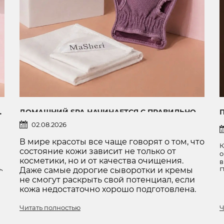
Ь ДЛИНУ И ПОДДЕРЖАТЬ РОСТ
ДОМАШНИЙ SPA НАЧИНАЕТСЯ С ПРАВИЛЬНОГО ОЧИЩЕНИЯ: ДВА АКСЕССУАРА, КОТОРЫЕ ИЗМЕНЯТ ПРИВЫЧНЫЙ УХОД
02.08.2026
В мире красоты все чаще говорят о том, что
К
состояние кожи зависит не только от
о
косметики, но и от качества очищения.
в
ь
Даже самые дорогие сыворотки и кремы
П
н
не смогут раскрыть свой потенциал, если
в
кожа недостаточно хорошо подготовлена.
с
Читать полностью
Ч