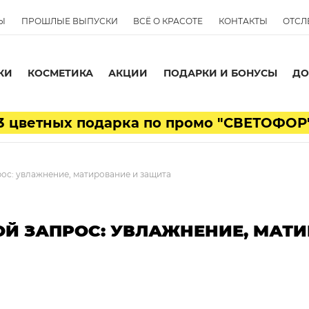
Ы
ПРОШЛЫЕ ВЫПУСКИ
ВСЁ О КРАСОТЕ
КОНТАКТЫ
ОТСЛ
КИ
КОСМЕТИКА
АКЦИИ
ПОДАРКИ И БОНУСЫ
ДО
3 цветных подарка по промо "СВЕТОФОР
ос: увлажнение, матирование и защита
ОЙ ЗАПРОС: УВЛАЖНЕНИЕ, МАТ