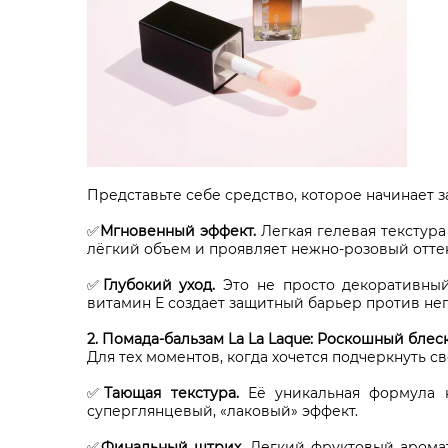
Представьте себе средство, которое начинает з
✅
Мгновенный эффект.
Легкая гелевая текстура
лёгкий объем и проявляет нежно-розовый отте
✅
Глубокий уход.
Это не просто декоративный 
витамин Е создает защитный барьер против неп
2. Помада-бальзам La La Laque: Роскошный блес
Для тех моментов, когда хочется подчеркнуть 
✅
Тающая текстура.
Её уникальная формула н
суперглянцевый, «лаковый» эффект.
✅
Финальный штрих.
Легкий фруктовый аромат