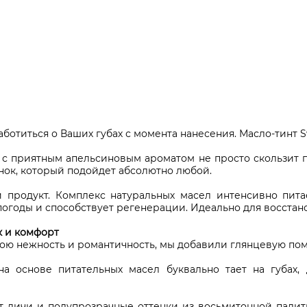
аботиться о Ваших губах с момента нанесения. Масло-тинт S
 с приятным апельсиновым ароматом не просто скользит п
нок, который подойдет абсолютно любой.
продукт. Комплекс натуральных масел интенсивно питае
огоды и способствует регенерации. Идеально для восстано
к и комфорт
свою нежность и романтичность, мы добавили глянцевую пом
а основе питательных масел буквально тает на губах
 личи и полупрозрачные оттенки из восьмитонной палит