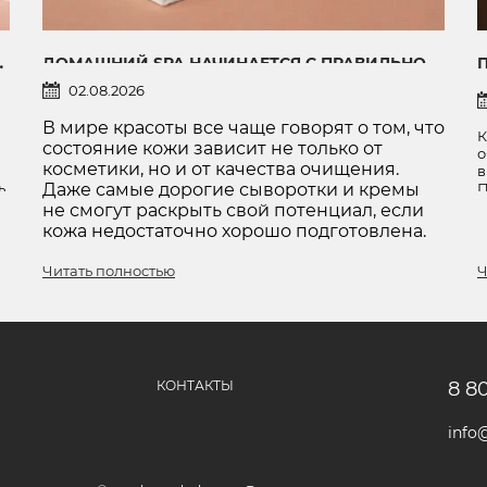
Ь ДЛИНУ И ПОДДЕРЖАТЬ РОСТ
ДОМАШНИЙ SPA НАЧИНАЕТСЯ С ПРАВИЛЬНОГО ОЧИЩЕНИЯ: ДВА АКСЕССУАРА, КОТОРЫЕ ИЗМЕНЯТ ПРИВЫЧНЫЙ УХОД
02.08.2026
В мире красоты все чаще говорят о том, что
К
состояние кожи зависит не только от
о
косметики, но и от качества очищения.
в
ь
Даже самые дорогие сыворотки и кремы
П
н
не смогут раскрыть свой потенциал, если
в
кожа недостаточно хорошо подготовлена.
с
Читать полностью
Ч
КОНТАКТЫ
8 8
info