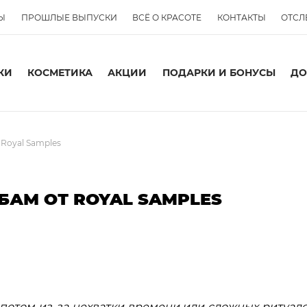
Ы
ПРОШЛЫЕ ВЫПУСКИ
ВСЁ О КРАСОТЕ
КОНТАКТЫ
ОТСЛ
КИ
КОСМЕТИКА
АКЦИИ
ПОДАРКИ И БОНУСЫ
ДО
 Royal Samples
БАМ ОТ ROYAL SAMPLES
а потом из-за нехватки времени или сложных ритуало