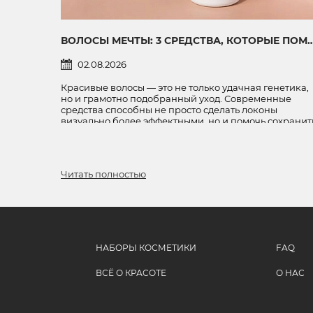
ВОЛОСЫ МЕЧТЫ: 3 СРЕДСТВА, КОТОРЫЕ ПОМОГУТ СОЗДАТЬ ОБЪЕМ, УКРЕПИТ
02.08.2026
Красивые волосы — это не только удачная генетика,
но и грамотно подобранный уход. Современные
средства способны не просто сделать локоны
визуально более эффектными, но и помочь сохранит
их здоровье, плотность и ухоженный вид.
Рассказываем о трех продуктах, которые
заслуживают места на полке каждой девушки.
Читать полностью
НАБОРЫ КОСМЕТИКИ
FAQ
ВСЁ О КРАСОТЕ
О НАС