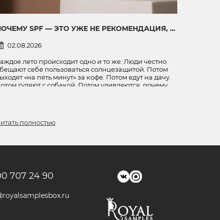
ПОЧЕМУ SPF — ЭТО УЖЕ НЕ РЕКОМЕНДАЦИЯ, А ЗДРАВЫЙ СМЫСЛ
02.08.2026
аждое лето происходит одно и то же. Люди честно
бещают себе пользоваться солнцезащитой. Потом
ыходят «на пять минут» за кофе. Потом едут на дачу.
отом гуляют с собакой. Потом удивляются, почему
ос красный, плечи горят, а лицо внезапно стало
ыглядеть так, будто отдыхало не на море, а на
ковородке.
итать полностью
00 707 24 90
@royalsamplesbox.ru