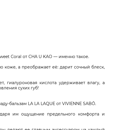
weet Coral от CHA U KAO — именно такое.
о коже, а преображает её: дарит сочный блеск,
т, гиалуроновая кислота удерживает влагу, а
вления сухих губ!
аду-бальзам LA LA LAQUE от VIVIENNE SABÓ.
, даря им ощущение предельного комфорта и
ры делают ее главным аксессуаром на каждый