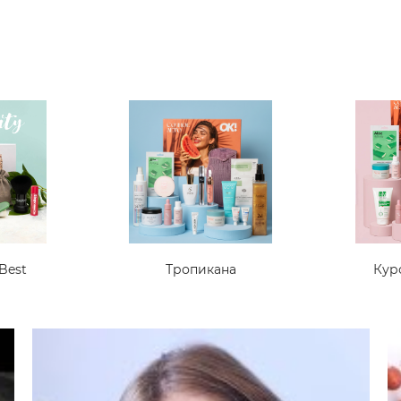
Best
Тропикана
Кур