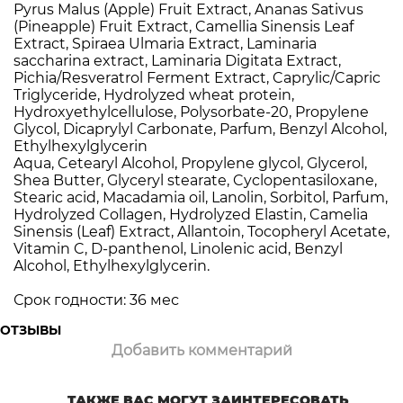
Pyrus Malus (Apple) Fruit Extract, Ananas Sativus
(Pineapple) Fruit Extract, Camellia Sinensis Leaf
Extract, Spiraea Ulmaria Extract, Laminaria
saccharina extract, Laminaria Digitata Extract,
Pichia/Resveratrol Ferment Extract, Caprylic/Capric
Triglyceride, Hydrolyzed wheat protein,
Hydroxyethylcellulose, Polysorbate-20, Propylene
Glycol, Dicaprylyl Carbonate, Parfum, Benzyl Alcohol,
Ethylhexylglycerin
Aqua, Cetearyl Alcohol, Propylene glycol, Glycerol,
Shea Butter, Glyceryl stearate, Cyclopentasiloxane,
Stearic acid, Macadamia oil, Lanolin, Sorbitol, Parfum,
Hydrolyzed Collagen, Hydrolyzed Elastin, Camelia
Sinensis (Leaf) Extract, Allantoin, Tocopheryl Acetate,
Vitamin C, D-panthenol, Linolenic acid, Benzyl
Alcohol, Ethylhexylglycerin.
Срок годности: 36 мес
ОТЗЫВЫ
Добавить комментарий
TАКЖЕ ВАС МОГУТ ЗАИНТЕРЕСОВАТЬ