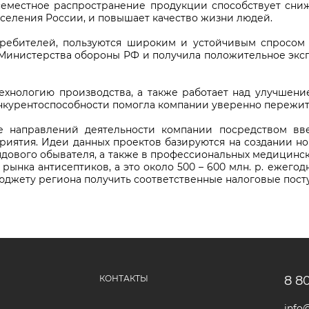
всеместное распространение продукции способствует сн
селения России, и повышает качество жизни людей.
ребителей, пользуются широким и устойчивым спросом
Министерства обороны РФ и получила положительное эксп
хнологию производства, а также работает над улучшение
нкурентоспособности помогла компании уверенно пережит
е направлений деятельности компании посредством в
риятия. Идеи данных проектов базируются на создании но
дового обывателя, а также в профессиональных медицинс
рынка антисептиков, а это около 500 – 600 млн. р. ежегод
бюджету региона получить соответственные налоговые пост
КОНТАКТЫ
8 8
info