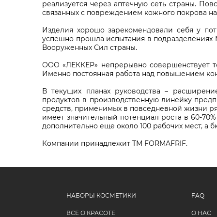
реализуется через аптечную сеть страны. По
связанных с повреждением кожного покрова на
Изделия хорошо зарекомендовали себя у пот
успешно прошла испытания в подразделениях 
Вооруженных Сил страны.
ООО «ЛЕККЕР» непрерывно совершенствует те
Именно постоянная работа над повышением ко
В текущих планах руководства – расширени
продуктов в производственную линейку предп
средств, применимых в повседневной жизни ря
имеет значительный потенциал роста в 60-70% 
дополнительно еще около 100 рабочих мест, а 
Компании принадлежит TM FORMAFRIF.
НАБОРЫ КОСМЕТИКИ
FAQ
ВСЁ О КРАСОТЕ
О НАС