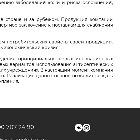
ижению заболеваний кожи и риска осложнений,
 в стране и за рубежом. Продукция компании
ертное заключение к поставкам для снабжения
м потребительских свойств своей продукции.
ь экономический кризис.
ведения принципиально новых инновационных
вых вариантов использования антисептических
ких учреждениях. В настоящий момент компания
но. Реализация данных планов позволит создать
упления.
00 707 24 90
@royalsamplesbox.ru