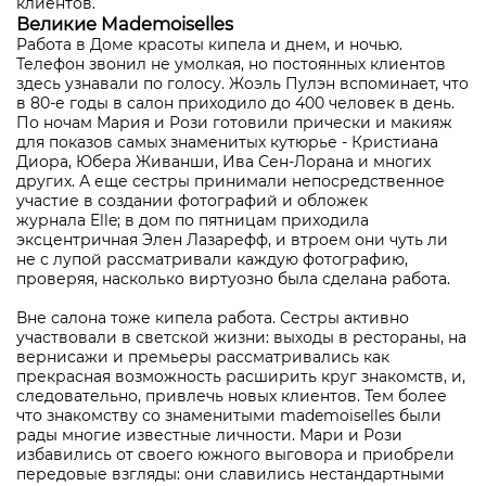
клиентов.
Великие Mademoiselles
Работа в Доме красоты кипела и днем, и ночью.
Телефон звонил не умолкая, но постоянных клиентов
здесь узнавали по голосу. Жоэль Пулэн вспоминает, что
в 80-е годы в салон приходило до 400 человек в день.
По ночам Мария и Рози готовили прически и макияж
для показов самых знаменитых кутюрье - Кристиана
Диора, Юбера Живанши, Ива Сен-Лорана и многих
других. А еще сестры принимали непосредственное
участие в создании фотографий и обложек
журнала Elle; в дом по пятницам приходила
эксцентричная Элен Лазарефф, и втроем они чуть ли
не с лупой рассматривали каждую фотографию,
проверяя, насколько виртуозно была сделана работа.
Вне салона тоже кипела работа. Сестры активно
участвовали в светской жизни: выходы в рестораны, на
вернисажи и премьеры рассматривались как
прекрасная возможность расширить круг знакомств, и,
следовательно, привлечь новых клиентов. Тем более
что знакомству со знаменитыми mademoiselles были
рады многие известные личности. Мари и Рози
избавились от своего южного выговора и приобрели
передовые взгляды: они славились нестандартными