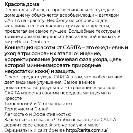
Красота дома
Решительный шаг от профессионального ухода к
домашнему объясняется всеобъемлющим взглядом
CARITA на красоту. Необходимо сопровождать
женщину в ее ежедневных «ритуалах» красоты,
предлагая ей самое лучшее. Волшебные текстуры и
тонкие ароматы переносят Вас из ванной комнаты в
мир «Haute Couture».
Концепция красоты от CARITA – это ежедневный
уход в три основных этапа: очищение,
корректирование (ключевая фаза ухода, цель
которой минимизировать природные
недостатки кожи) и защита.
Секрет средств ухода CARITA в том, что любое из них
дает видимые улучшения. Самое важное
доказательство результата – отражение в зеркале.
CARITA известна своими передовыми идеями о
красоте
Технологией и Утонченностью
Терпением и Силой
Легкостью и Эффективностью
Зачем все это сказано? Чтобы показать, что CARITA
держит свое слово. А это не так уж и мало!
Официальный сайт бренда
http://carita.com.ru/