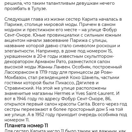
решила, что таким талантливым девушкам нечего
прозябать в Тулузе.
Следующая глава из жизни сестер Карита началась в
Париже, столице мировой моды. Причем в самом
модном и престижном его месте – на улице Фобур
Сент-Оноре. Юные провинциалки с сильным южным
акцентом начали завоевание Парижа с улицы,
название которой давно стало символом роскоши и
элегантности. Например, в доме под номером 15,
украшенном в 20-е годы известным скульптором-
декоратором Арманом Рато, разместился салон
высокой моды Жанны Ланвен. Особняк, построенный
Лассюрансом в 1719 году для принцессы де Роан-
Монбазон, стал резиденцией Коко Шанель, частыми
гостями которой были Пикассо, Дягилев и
Стравинский. На этой же улице расположены
знаменитые магазины Hermes и Yves Saint-Laurent. И
вот в 1946 году по адресу Фобур Сент-Оноре, 86,
открылся первый салон красоты Carita. Всего через год
сестры переезжают в более просторный дом 5 на той
же улице. А в 1952 году приходит очередь особняка под
номером 11.
Планета номер 11
Для сестер Карита число 11 было таким же важным, как