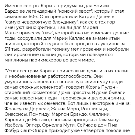
Именно сестры Карита придумали для Брижит
Бардо ее легендарный "конский хвост", который стал
символом 60-х. Они превратили Катрин Денев в
"самую невероятную блондинку", как ее с тех пор
именуют кинокритики, нашли для Мирей
Матье прическу "паж", которой она не изменяет долгие
годы, соорудили для Марии Каллас ее знаменитый
шиньон, который недавно был продан на аукционе за
$11 тыс., разработали технику мелирования и изобрели
филировочные ножницы, которыми пользуются
миллионы парикмахеров во всем мире.
"Успех сестрам Карита принесли не деньги, а их талант
и необыкновенная работоспособность. Они
умудрились завоевать постоянную клиентуру среди
самых сложных клиентов",- говорит Жоэль Пулэн -
старейший косметолог Дома красоты. В доме бывали
самые известные люди - творческая и деловая элита,
члены известных семейств. Вот лишь некоторые имена:
Франсуаза Дорлеак, Жанна Моро, Ротшильды,
Онассисы, Помпиду, Марлон Брандо, Феллини,
Каролин де Монако, японская принцесса Такамацу,
Изабель Юппер, Орнелла Мути. Сейчас в дом 11 на
Фобур Сент-Оноре приходит уже четвертое поколение