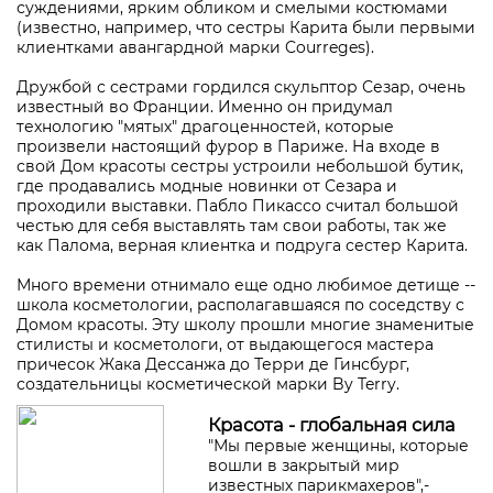
суждениями, ярким обликом и смелыми костюмами
(известно, например, что сестры Карита были первыми
клиентками авангардной марки Courreges).
Дружбой с сестрами гордился скульптор Сезар, очень
известный во Франции. Именно он придумал
технологию "мятых" драгоценностей, которые
произвели настоящий фурор в Париже. На входе в
свой Дом красоты сестры устроили небольшой бутик,
где продавались модные новинки от Сезара и
проходили выставки. Пабло Пикассо считал большой
честью для себя выставлять там свои работы, так же
как Палома, верная клиентка и подруга сестер Карита.
Много времени отнимало еще одно любимое детище --
школа косметологии, располагавшаяся по соседству с
Домом красоты. Эту школу прошли многие знаменитые
стилисты и косметологи, от выдающегося мастера
причесок Жака Дессанжа до Терри де Гинсбург,
создательницы косметической марки By Terry.
Красота - глобальная сила
"Мы первые женщины, которые
вошли в закрытый мир
известных парикмахеров",-