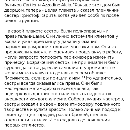
бутиков Cartier и Azzedine Alaia. "Раньше этот дом был
дворцом, теперь - целая планета",- сказал племянник
сестер Кристоф Карита, когда увидел особняк после
реконструкции.
На своей планете сестры были полноправными
правительницами. Они лично встречали клиентов у
входа и уже через минуту давали указания
парикмахерам, косметологам, массажистам. Они же
провожали клиента и, оценивая проделанную работу,
могли запросто попросить парикмахера изменить
прическу. Возражений сестры не принимали и были
суровы даже тогда, если сам клиент упрямился, не
желая менять какую-то деталь в своем облике:
"Меняйтесь, если вы пришли к нам!" Что удивительно,
сестры всегда оказывались правы. Они были
мастерами метаморфоз и всегда знали, как
подчеркнуть достоинство или скрыть недостаток
внешности каждого клиента. Собрав лучших мастеров,
сестры создали в своем доме атмосферу подлинного
творчества и культа красоты. Только личный подход к
клиенту -- цвет прядки, разлет бровей, степень
открытости затылка. И это задолго до появления
первых стилистов.