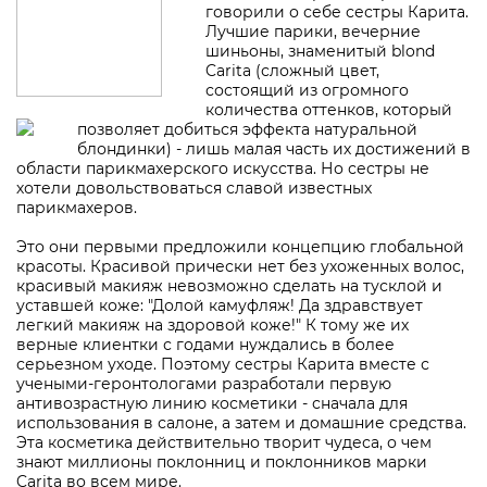
говорили о себе сестры Карита.
Лучшие парики, вечерние
шиньоны, знаменитый blond
Carita (сложный цвет,
состоящий из огромного
количества оттенков, который
позволяет добиться эффекта натуральной
блондинки) - лишь малая часть их достижений в
области парикмахерского искусства. Но сестры не
хотели довольствоваться славой известных
парикмахеров.
Это они первыми предложили концепцию глобальной
красоты. Красивой прически нет без ухоженных волос,
красивый макияж невозможно сделать на тусклой и
уставшей коже: "Долой камуфляж! Да здравствует
легкий макияж на здоровой коже!" К тому же их
верные клиентки с годами нуждались в более
серьезном уходе. Поэтому сестры Карита вместе с
учеными-геронтологами разработали первую
антивозрастную линию косметики - сначала для
использования в салоне, а затем и домашние средства.
Эта косметика действительно творит чудеса, о чем
знают миллионы поклонниц и поклонников марки
Carita во всем мире.