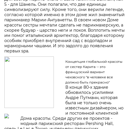
5 - для Шанель. Они полагали, что две единицы
символизируют силу. Кроме того, они верили легенде,
согласно которой именно в этом доме жил знаменитый
парикмахер Марии-Антуанетты. В своем новом Доме
красоты сестры мечтали сделать не парикмахерскую, а
скорее будуар - царство неги и покоя. Воплотить мечты
им помог итальянский архитектор, благодаря которому
особняк приобрел внутренний сад с водопадом и
мраморными чашами. И это задолго до появления
первых spa.
Концепция глобальной красоты
от сестер Карита -- это
французский вариант
чеховского "в человеке все
должно быть прекрасно"
В конце 80-х здание
обновилось усилиями
Андре Путманн, которая
была не только очень
известным дизайнером, но
и постоянной клиенткой
Дома красоты. Среди других ее проектов -
модный парижский ресторан Pershing Hall,
отель Le Lac в Токио, интерьеры парижских