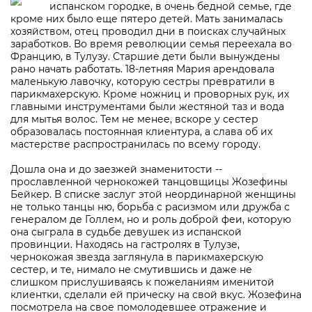
испанском городке, в очень бедной семье, где
кроме них было еще пятеро детей. Мать занималась
хозяйством, отец проводил дни в поисках случайных
заработков. Во время революции семья переехала во
Францию, в Тулузу. Старшие дети были вынуждены
рано начать работать. 18-летняя Мария арендовала
маленькую лавочку, которую сестры превратили в
парикмахерскую. Кроме ножниц и проворных рук, их
главными инструментами были жестяной таз и вода
для мытья волос. Тем не менее, вскоре у сестер
образовалась постоянная клиентура, а слава об их
мастерстве распространилась по всему городу.
Дошла она и до заезжей знаменитости --
прославленной чернокожей танцовщицы Жозефины
Бейкер. В списке заслуг этой неординарной женщины
не только танцы ню, борьба с расизмом или дружба с
генералом де Голлем, но и роль доброй феи, которую
она сыграла в судьбе девушек из испанской
провинции. Находясь на гастролях в Тулузе,
чернокожая звезда заглянула в парикмахерскую
сестер, и те, нимало не смутившись и даже не
слишком прислушиваясь к пожеланиям именитой
клиентки, сделали ей прическу на свой вкус. Жозефина
посмотрела на свое помолодевшее отражение и