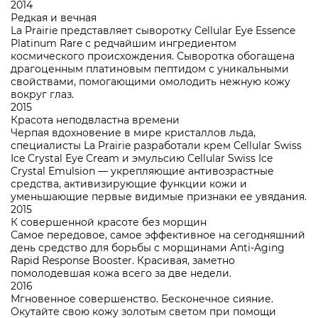
2014
Редкая и вечная
La Prairie представляет сыворотку Cellular Eye Essence
Platinum Rare с редчайшим ингредиентом
космического происхождения. Сыворотка обогащена
драгоценным платиновым пептидом с уникальными
свойствами, помогающими омолодить нежную кожу
вокруг глаз.
2015
Красота неподвластна времени
Черпая вдохновение в мире кристаллов льда,
специалисты La Prairie разработали крем Cellular Swiss
Ice Crystal Eye Cream и эмульсию Cellular Swiss Ice
Crystal Emulsion — укрепляющие антивозрастные
средства, активизирующие функции кожи и
уменьшающие первые видимые признаки ее увядания.
2015
К совершенной красоте без морщин
Самое передовое, самое эффективное на сегодняшний
день средство для борьбы с морщинами Anti-Aging
Rapid Response Booster. Красивая, заметно
помолодевшая кожа всего за две недели.
2016
Мгновенное совершенство. Бесконечное сияние.
Окутайте свою кожу золотым светом при помощи