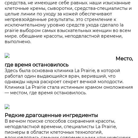
средства, не имеющие себе равных. наши изысканные
клеточные кремы, сыворотки, средства-специалисты и
целые линии по уходу за кожей обеспечивают
непревзойденные результаты. это стремление к
исключительному уровню средств ухода сделало la
prairie выбором самых взыскательных женщин во всем
мире. обещание красоты, неподвластной времени,
выполнено.
Место,
где время остановилось
Здесь была основана клиника La Prairie, в которой
работал один выдающийся врач, веривший, что
однажды наука раскроет секрет вечной молодости.
Клиника La Prairie стала истинным храмом омоложения
— местом, где время остановилось.
Редкие драгоценные ингредиенты
В вечном поиске способов сохранения красоты,
неподвластной времени, специалисты La Prairie,
пионеры в области клеточных технологий,
вдохновлялись самыми современными клиническими