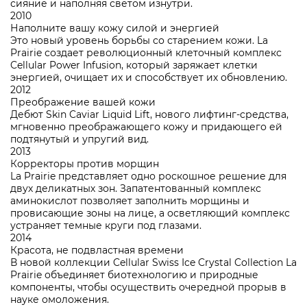
сияние и наполняя светом изнутри.
2010
Наполните вашу кожу силой и энергией
Это новый уровень борьбы со старением кожи. La
Prairie создает революционный клеточный комплекс
Cellular Power Infusion, который заряжает клетки
энергией, очищает их и способствует их обновлению.
2012
Преображение вашей кожи
Дебют Skin Caviar Liquid Lift, нового лифтинг-средства,
мгновенно преображающего кожу и придающего ей
подтянутый и упругий вид.
2013
Корректоры против морщин
La Prairie представляет одно роскошное решение для
двух деликатных зон. Запатентованный комплекс
аминокислот позволяет заполнить морщины и
провисающие зоны на лице, а осветляющий комплекс
устраняет темные круги под глазами.
2014
Красота, не подвластная времени
В новой коллекции Cellular Swiss Ice Crystal Collection La
Prairie объединяет биотехнологию и природные
компоненты, чтобы осуществить очередной прорыв в
науке омоложения.