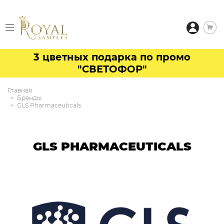
3 цветных подарка по промо
"СВЕТОФОР"
Главная
Бренды
GLS Pharmaceuticals
GLS PHARMACEUTICALS