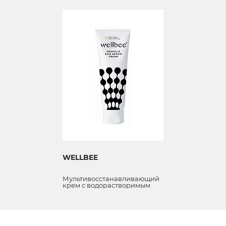
WELLBEE
Мультивосстанавливающий
крем с водорастворимым
прополисом для кожи лица и
тела