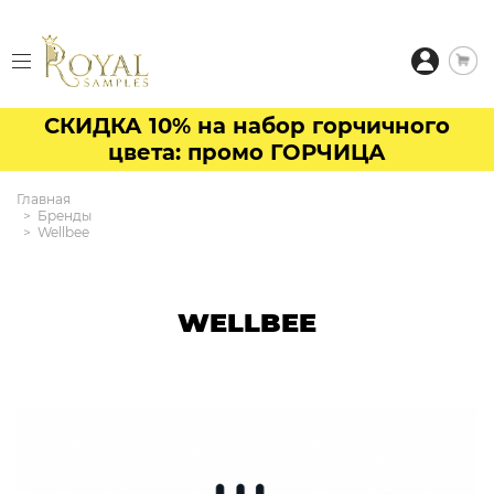
СКИДКА 10% на набор горчичного
цвета: промо ГОРЧИЦА
Главная
Бренды
Wellbee
WELLBEE