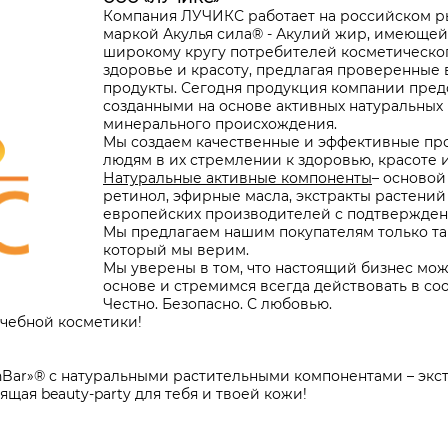
Компания ЛУЧИКС работает на российском ры
маркой Акулья сила® - Акулий жир, имеющей
широкому кругу потребителей косметическо
здоровье и красоту, предлагая проверенные
продукты. Сегодня продукция компании пред
созданными на основе активных натуральных
минерального происхождения.
Мы создаем качественные и эффективные про
людям в их стремлении к здоровью, красоте 
Натуральные активные компоненты
– основой
ретинол, эфирные масла, экстракты растени
европейских производителей с подтвержден
Мы предлагаем нашим покупателям только так
который мы верим.
Мы уверены в том, что настоящий бизнес мо
основе и стремимся всегда действовать в с
Честно. Безопасно. С любовью.
чебной косметики!
hBar»® с натуральными растительными компонентами – экст
ящая beauty-party для тебя и твоей кожи!