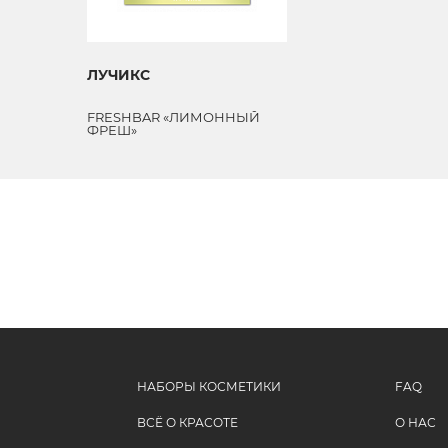
ЛУЧИКС
FRESHBAR «ЛИМОННЫЙ
ФРЕШ»
Экспресс-маска для лица «на
выход» сияние и свежесть
НАБОРЫ КОСМЕТИКИ
FAQ
ВСЁ О КРАСОТЕ
О НАС