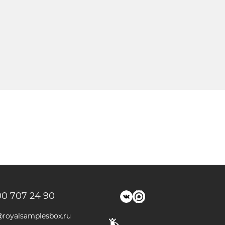
00 707 24 90
@royalsamplesbox.ru