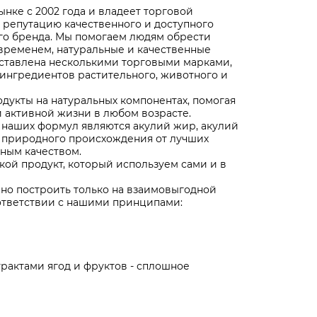
нке с 2002 года и владеет торговой
 репутацию качественного и доступного
го бренда. Мы помогаем людям обрести
 временем, натуральные и качественные
ставлена несколькими торговыми марками,
 ингредиентов растительного, животного и
дукты на натуральных компонентах, помогая
и активной жизни в любом возрасте.
 наших формул являются акулий жир, акулий
й природного происхождения от лучших
ным качеством.
ой продукт, который используем сами и в
жно построить только на взаимовыгодной
оответствии с нашими принципами:
рактами ягод и фруктов - сплошное