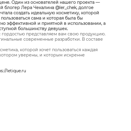
цене. Один из основателей нашего проекта —
й блогер Лера Чекалина @ler_chek, долгое
чтала создать идеальную косметику, которой
 пользоваться сама и которая была бы
но эффективной и приятной в использовании, а
ступной большинству девушек.
с гордостью представляем вам свою продукцию.
гинальные современные разработки. В составе
сметика, которой хочет пользоваться каждая
в котором уверены, и которым искренне
s://letique.ru