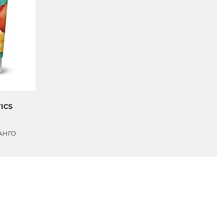
ICS
АНГО