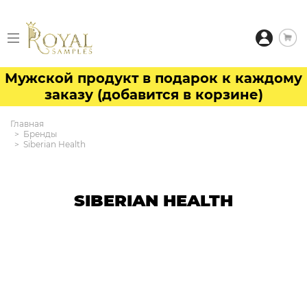
Мужской продукт в подарок к каждому
заказу (добавится в корзине)
Главная
Бренды
Siberian Health
SIBERIAN HEALTH