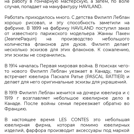
на работу в гончарную мастерскую, а затем, по воле
случая, попадает на мануфактуру HAVILAND.
Работать приходилось много. С детства Филипп Леблан
хорошо рисовал, и эту способность заметили на
фабрике. В 1899 на фабрику HAVILAND поступил заказ
от известного парижского модельера Жанны Пакен
(JeannePaquin) на производство небольшого
количества флаконов для духов. Филипп делает
несколько эскизов для этих флаконов. К сожалению,
эти эскизы не сохранились.
В 1914 началась Первая мировая война. В поисках чего-
то нового Филипп Леблан уезжает в Канаду, там он
встречает ювелира Паскаля Ратье (PASCAL RATTIER) и
делает для него оригинальные эскизы для украшений.
В 1919 Филипп Леблан женится на дочери ювелира и с
1919 г возглавляет небольшое ювелирное дело в
Канаде. После войны семья переезжает обратно во
Францию.
В настоящее время LES CONTES это небольшая
ювелирная фирма, которая помимо ювелирных
изделий, фарфора производит аксессуары под маркой