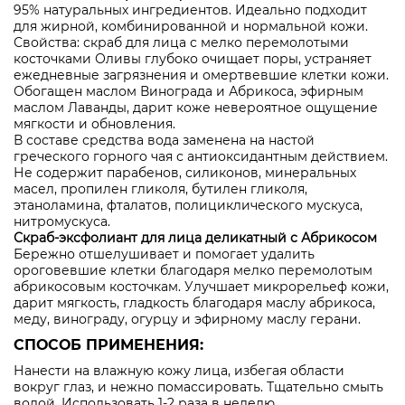
95% натуральных ингредиентов. Идеально подходит
для жирной, комбинированной и нормальной кожи.
Свойства: скраб для лица с мелко перемолотыми
косточками Оливы глубоко очищает поры, устраняет
ежедневные загрязнения и омертвевшие клетки кожи.
Обогащен маслом Винограда и Абрикоса, эфирным
маслом Лаванды, дарит коже невероятное ощущение
мягкости и обновления.
В составе средства вода заменена на настой
греческого горного чая с антиоксидантным действием.
Не содержит парабенов, силиконов, минеральных
масел, пропилен гликоля, бутилен гликоля,
этаноламина, фталатов, полициклического мускуса,
нитромускуса.
Скраб-эксфолиант для лица деликатный с Абрикосом
Бережно отшелушивает и помогает удалить
ороговевшие клетки благодаря мелко перемолотым
абрикосовым косточкам. Улучшает микрорельеф кожи,
дарит мягкость, гладкость благодаря маслу абрикоса,
меду, винограду, огурцу и эфирному маслу герани.
СПОСОБ ПРИМЕНЕНИЯ:
Нанести на влажную кожу лица, избегая области
вокруг глаз, и нежно помассировать. Тщательно смыть
водой. Использовать 1-2 раза в неделю.