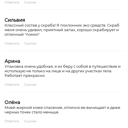
Ответить
Ссылка
Сильвия
Классный состав у скраба! Я поклонник эко средств. Скраб
меня очень удивил, приятный запах, хорошо скрабирует и
отличный "помол"
Ответить
Ссылка
Арина
Упаковка очень удобная, я их беру с собой в путешествие и
использую не только на лице и на других участках тела.
Работает прекрасно
Ответить
Ссылка
Олёна
Моей жирной коже спасение, отлично ее вычищает и даже
черных точек стало меньше
Ответить
Ссылка