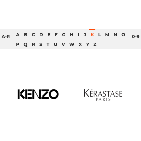
A
B
C
D
E
F
G
H
I
J
K
L
M
N
O
А-Я
0-9
P
Q
R
S
T
U
V
W
X
Y
Z