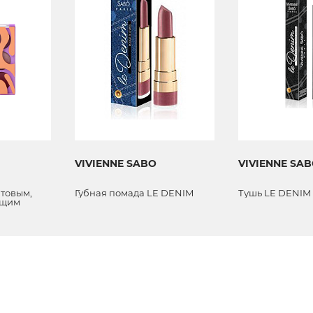
VIVIENNE SABO
VIVIENNE SA
атовым,
Губная помада LE DENIM
Тушь LE DENIM
ющим