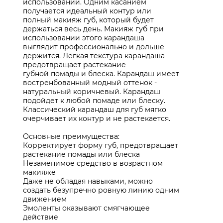
использовании. Одним касанием
получается идеальный контур или
полный макияж губ, который будет
держаться весь день. Макияж губ при
использовании этого карандаша
выглядит профессионально и дольше
держится. Легкая текстура карандаша
предотвращает растекание
губной помады и блеска. Карандаш имеет
востренбованный модный оттенок -
натуральный коричневый. Карандаш
подойдет к любой помаде или блеску.
Классический карандаш для губ мягко
очерчивает их контур и не растекается.
Основные преимущества:
Корректирует форму губ, предотвращает
растекание помады или блеска
Незаменимое средство в возрастном
макияже
Даже не обладая навыками, можно
создать безупречно ровную линию одним
движением
Эмоленты оказывают смягчающее
действие