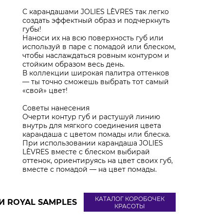
С карандашами JOLIES LÈVRES так легко
создать эффектный образ и подчеркнуть
губы!
Наноси их на всю поверхность губ или
используй в паре с помадой или блеском,
чтобы наслаждаться ровным контуром и
стойким образом весь день.
В коллекции широкая палитра оттенков
— ты точно сможешь выбрать тот самый
«свой» цвет!
Советы нанесения
Очерти контур губ и растушуй линию
внутрь для мягкого соединения цвета
карандаша с цветом помады или блеска.
При использовании карандаша JOLIES
LÈVRES вместе с блеском выбирай
оттенок, ориентируясь на цвет своих губ,
вместе с помадой — на цвет помады.
КАТАЛОГ КОРОБОЧЕК
И ROYAL SAMPLES
КРАСОТЫ