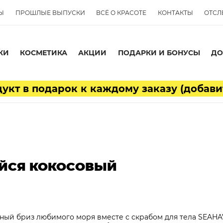
Ы
ПРОШЛЫЕ ВЫПУСКИ
ВСЁ О КРАСОТЕ
КОНТАКТЫ
ОТСЛ
КИ
КОСМЕТИКА
АКЦИИ
ПОДАРКИ И БОНУСЫ
ДО
кт в подарок к каждому заказу (добави
ИЙСЯ КОКОСОВЫЙ
ый бриз любимого моря вместе с скрабом для тела SEAHA