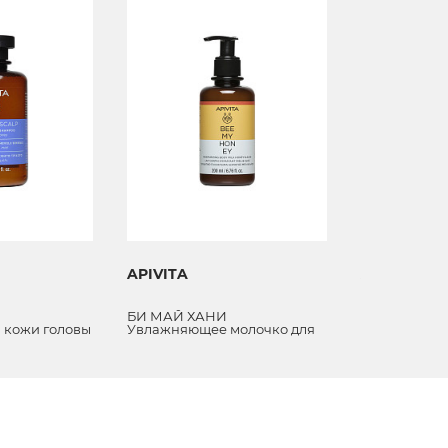
APIVITA
APIVITA
БИ МАЙ ХАНИ
 кожи головы
Увлажняющее молочко для
и и медом
тела