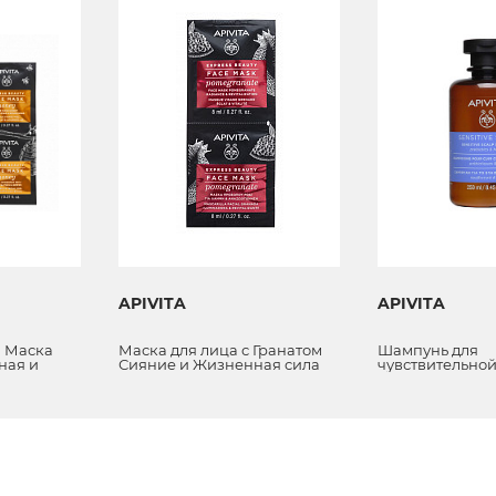
APIVITA
APIVITA
 Маска
Маска для лица с Гранатом
Шампунь для
ная и
Сияние и Жизненная сила
чувствительной
едом
с пребиотикам