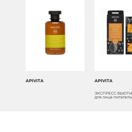
APIVITA
APIVITA
щий
ЭКСПРЕСС БЬЮТИ
олос
для лица питатель
увлажняющая с м