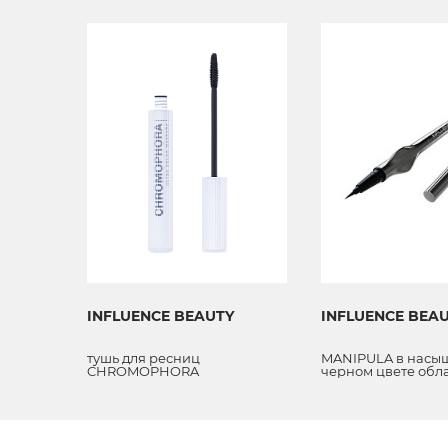
INFLUENCE BEAUTY
INFLUENCE BEA
тушь для ресниц
MANIPULA в насы
CHROMOPHORA
черном цвете обл
высокой стойкост
держится на про
всего дня.