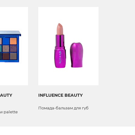
EAUTY
INFLUENCE BEAUTY
INFLUENCE
Помада-бальзам для губ
Стойкая чер
 palette
ресниц "LAS
эффектом не
ресниц