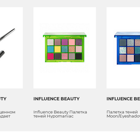
UTY
INFLUENCE BEAUTY
INFLUENCE B
щенном
Influence Beauty Палетка
Палетка теней
адает
теней Hypomaniac
Moon/Eyeshadow
ью и
тяжении