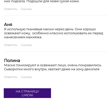
них подсела. Подошли для моей сухой кожи.
Ответить
Ссылка
Аня
Я использую тканевые маски через день. Они хорошо
освежают кожу, особенно классно использовать их перед
нанесением макияжа.
Ответить
Ссылка
Полина
Маски тонизируют и освежают лицо, очень понравились.
Сыворотки много внутри, хватает даже на зону декольте
Ответить
Ссылка
НА СТРАНИЦУ
LIMONI