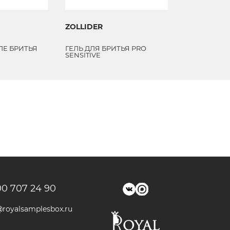
ZOLLIDER
ZOLLIDER
ЛЕ БРИТЬЯ
ГЕЛЬ ДЛЯ БРИТЬЯ PRO
ГЕЛЬ ДЛЯ Б
SENSITIVE
COMFORT
00 707 24 90
@royalsamplesbox.ru