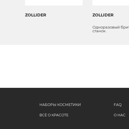
ZOLLIDER
ZOLLIDER
ИТЬЯ
Одноразовый бри
станок.
НАБОРЫ КОСМЕТИКИ
FAQ
ВСЁ О КРАСОТЕ
О НАС