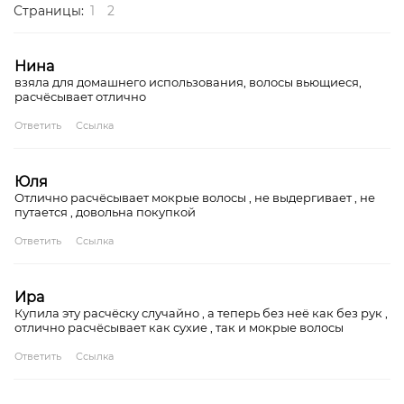
Страницы:
1
2
Нина
взяла для домашнего использования, волосы вьющиеся,
расчёсывает отлично
Ответить
Ссылка
Юля
Отлично расчёсывает мокрые волосы , не выдергивает , не
путается , довольна покупкой
Ответить
Ссылка
Ира
Купила эту расчёску случайно , а теперь без неё как без рук ,
отлично расчёсывает как сухие , так и мокрые волосы
Ответить
Ссылка