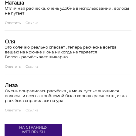
Наташа
Отличная расчёска, очень удобна в использовании , волосы
не путает
Ответить
Ссылка
Оля
Это колечко реально спасает , теперь расчёска всегда
вешаю на крючке и она никогда не теряется
Волосы расчёсывает шикарно
Ответить
Ссылка
Лиза
Очень понравилась расчёска , у меня густые вьющиеся
волосы , и всегда проблемой было хорошо расчесать , и эта
расчёска справилась на ура
Ответить
Ссылка
НА СТРАНИЦУ
WET BRUSH