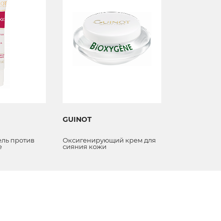
GUINOT
GUINOT
Гель против
Оксигенирующий крем для
Очищающая
е
сияния кожи
маска Masqu