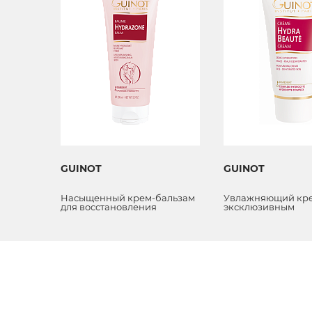
GUINOT
GUINOT
 15
Насыщенный крем-бальзам
Увлажняющий кре
для восстановления
эксклюзивным
микробиома и липидного
влагоудерживаю
баланса сухой кожи тела.
комплексом