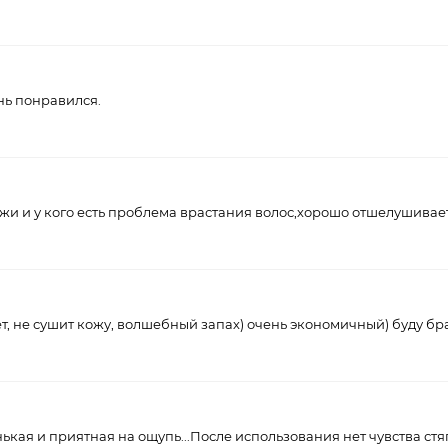
нь понравился.
кожи и у кого есть проблема врастания волос,хорошо отшелушива
, не сушит кожу, волшебный запах) очень экономичный) буду бр
нькая и приятная на ощупь...После использования нет чувства ст