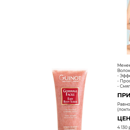
Менее
Волок
- Эфф
- Про
- Смя
ПР
Равно
(локти
ЦЕ
4 130 