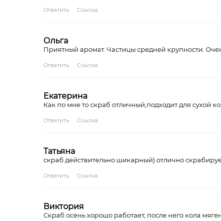
Ответить
Ссылка
Ольга
Приятный аромат. Частицы средней крупности. Оче
Ответить
Ссылка
Екатерина
Как по мне то скраб отличный,подходит для сухой 
Ответить
Ссылка
Татьяна
скраб действительно шикарный) отлично скрабирует
Ответить
Ссылка
Виктория
Скраб осень хорошо работает, после него кола мяге