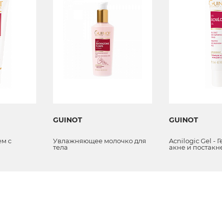
GUINOT
GUINOT
м с
Увлажняющее молочко для
Acnilogic Gel - 
тела
акне и постакн
щим