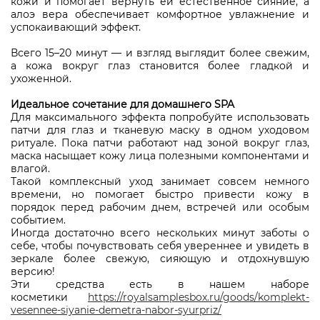
кожи и помогает вернуть ей естественное сияние, а
алоэ вера обеспечивает комфортное увлажнение и
успокаивающий эффект.
Всего 15–20 минут — и взгляд выглядит более свежим,
а кожа вокруг глаз становится более гладкой и
ухоженной.
Идеальное сочетание для домашнего SPA
Для максимального эффекта попробуйте использовать
патчи для глаз и тканевую маску в одном уходовом
ритуале. Пока патчи работают над зоной вокруг глаз,
маска насыщает кожу лица полезными компонентами и
влагой.
Такой комплексный уход занимает совсем немного
времени, но помогает быстро привести кожу в
порядок перед рабочим днем, встречей или особым
событием.
Иногда достаточно всего нескольких минут заботы о
себе, чтобы почувствовать себя увереннее и увидеть в
зеркале более свежую, сияющую и отдохнувшую
версию!
Эти средства есть в нашем наборе
косметики
https://royalsamplesbox.ru/goods/komplekt-
vesennee-siyanie-demetra-nabor-syurpriz/