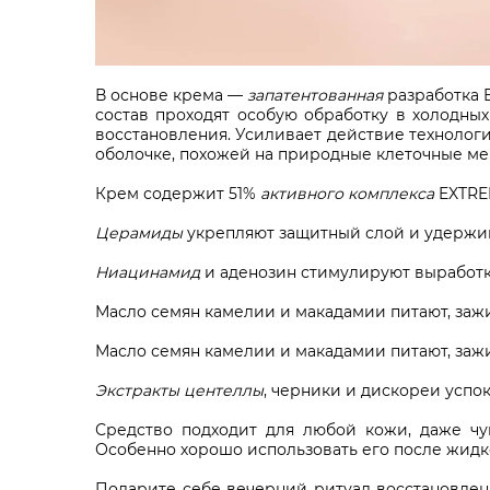
В основе крема —
запатентованная
разработка 
состав проходят особую обработку в холодны
восстановления. Усиливает действие технолог
оболочке, похожей на природные клеточные м
Крем содержит 51%
активного комплекса
EXTRE
Церамиды
укрепляют защитный слой и удержив
Ниацинамид
и аденозин стимулируют выработк
Масло семян камелии и макадамии питают, за
Масло семян камелии и макадамии питают, за
Экстракты центеллы
, черники и дискореи успо
Средство подходит для любой кожи, даже чу
Особенно хорошо использовать его после жидк
Подарите себе вечерний ритуал восстановления