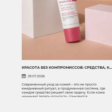
КРАСОТА БЕЗ КОМПРОМИССОВ: СРЕДСТВА, КОТОРЫЕ ПОМОГУТ КОЖЕ ВЫГЛЯДЕТЬ МОЛОЖЕ И ЗДОРОВЕЕ
29.07.2026
Современный уход за кожей – это не просто
ежедневный ритуал, а продуманная система, где
каждое средство решает свою задачу. Если кожа
начинает терять упругость, становится
чувствительной или склонной к покраснениям,
важно подобрать уход, который работает комплексн
Сегодня рассказываем о трех средствах,