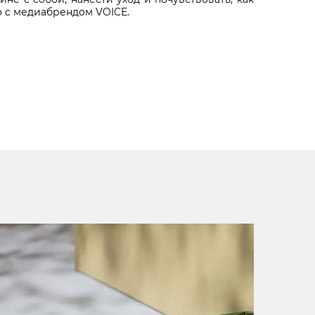
о с медиабрендом VOICE.