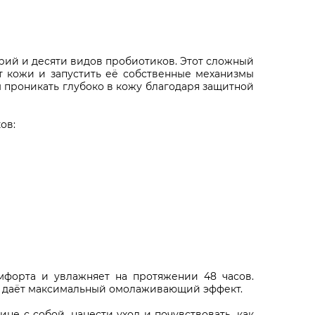
ий и десяти видов пробиотиков. Этот сложный
т кожи и запустить её собственные механизмы
 проникать глубоко в кожу благодаря защитной
ов:
мфорта и увлажняет на протяжении 48 часов.
 и даёт максимальный омолаживающий эффект.
не с собой, нанести уход и почувствовать, как