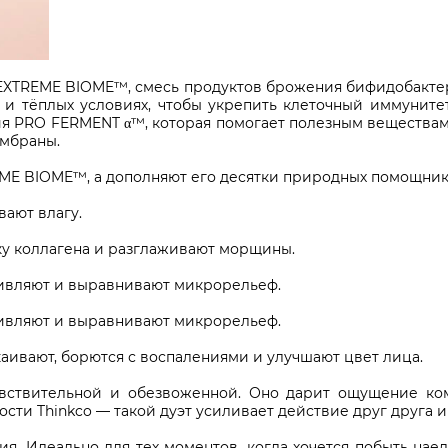
EXTREME BIOME™, смесь продуктов брожения бифидобактер
х и тёплых условиях, чтобы укрепить клеточный иммуните
ия PRO FERMENT α™, которая помогает полезным веществам
ембраны.
ME BIOME™, а дополняют его десятки природных помощник
ают влагу.
у коллагена и разглаживают морщины.
живляют и выравнивают микрорельеф.
живляют и выравнивают микрорельеф.
каивают, борются с воспалениями и улучшают цвет лица.
вствительной и обезвоженной. Оно дарит ощущение ко
ости Thinkco — такой дуэт усиливает действие друг друга
. Идеально для тех моментов, когда хочется побыть наеди