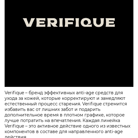
Verifique – бренд эффективных anti-age средств для
ухода за кожей, которые корректируют и замедляют
естественный процесс старения. Verifique стремится
избавить вас от лишних забот и подарить
дополнительное время в плотном графике, которое
лучше потратить на впечатления. Каждая линейка
Verifique – это активное действие одного из известных
компонентов в составе для направленного anti-age
действия.