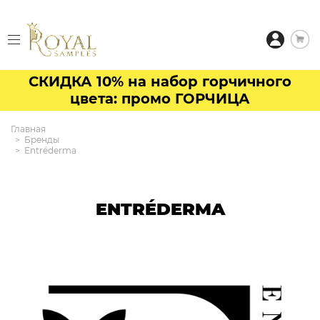
СКИДКА 10% на набор горчичного
цвета: промо ГОРЧИЦА
Главная
Бренды
Entréderma
ENTRÉDERMA