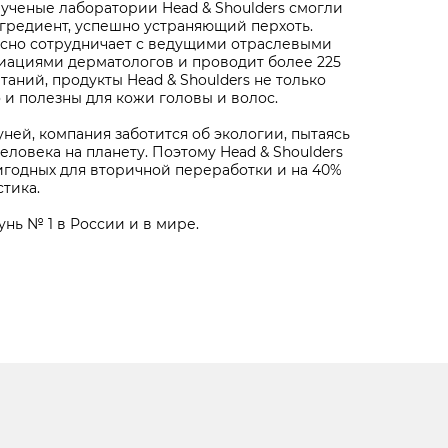
 ученые лаборатории Head & Shoulders смогли
гредиент, успешно устраняющий перхоть.
тесно сотрудничает с ведущими отраслевыми
иациями дерматологов и проводит более 225
аний, продукты Head & Shoulders не только
 и полезны для кожи головы и волос.
ей, компания заботится об экологии, пытаясь
ловека на планету. Поэтому Head & Shoulders
ригодных для вторичной переработки и на 40%
тика.
унь № 1 в России и в мире.