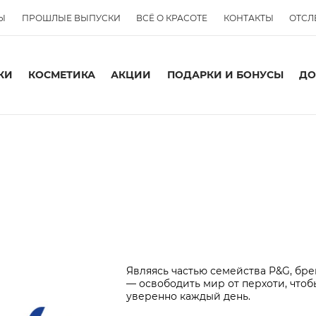
Ы
ПРОШЛЫЕ ВЫПУСКИ
ВСЁ О КРАСОТЕ
КОНТАКТЫ
ОТСЛ
КИ
КОСМЕТИКА
АКЦИИ
ПОДАРКИ И БОНУСЫ
ДО
Являясь частью семейства P&G, бр
— освободить мир от перхоти, что
уверенно каждый день.