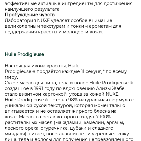
эффективные активные ингредиенты для достижения
наилучшего результата.
Пробуждение чувств
Лаборатория NUXE уделяет особое внимание
великолепным текстурам и тонким ароматам для
поддержания красоты и молодости кожи.
Huile Prodigieuse
Настоящая икона красоты, Huile
Prodigieuse
продаётся каждые 11 секунд * по всему
®
миру.
Сухое масло для лица, тела и волос Huile Prodigieuse
,
®
созданное в 1991 году по вдохновению Ализы Жабе,
стало визитной карточкой ухода за кожей NUXE.
Huile Prodigieuse
- это на 98% натуральная формула с
®
уникальной сухой текстурой, которая моментально
впитывается и не оставляет жирного блеска на
коже. Масло, в состав которого входят 7 100%
растительных масел (макадамии, камелии, арганы,
лесного ореха, огуречника, цубаки и сладкого
миндаля), питает, восстанавливает и укрепляет кожу
лица, тела и волосы для получения непревзойденного