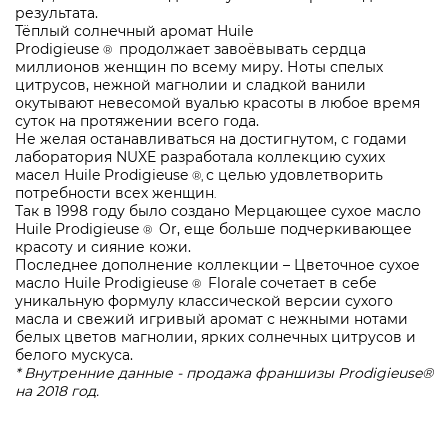
результата.
Тёплый солнечный аромат Huile
Prodigieuse
продолжает завоёвывать сердца
®
миллионов женщин по всему миру. Ноты спелых
цитрусов, нежной магнолии и сладкой ванили
окутывают невесомой вуалью красоты в любое время
суток на протяжении всего года.
Не желая останавливаться на достигнутом, с годами
лаборатория NUXE разработала коллекцию сухих
масел Huile Prodigieuse
с целью удовлетворить
®,
потребности всех женщин
.
Так в 1998 году было создано Мерцающее сухое масло
Huile Prodigieuse
Or, еще больше подчеркивающее
®
красоту и сияние кожи.
Последнее дополнение коллекции – Цветочное сухое
масло Huile Prodigieuse
Florale сочетает в себе
®
уникальную формулу классической версии сухого
масла и свежий игривый аромат с нежными нотами
белых цветов магнолии, ярких солнечных цитрусов и
белого мускуса.
* Внутренние данные - продажа франшизы Prodigieuse®
на 2018 год.