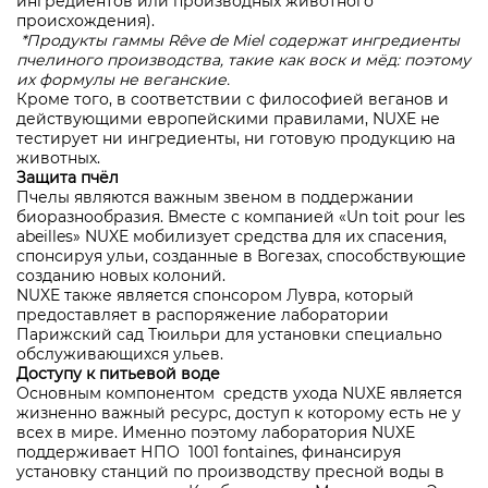
ингредиентов или производных животного
происхождения).
*Продукты гаммы Rêve de Miel содержат ингредиенты
пчелиного производства, такие как воск и мёд: поэтому
их формулы не веганские.
Кроме того, в соответствии с философией веганов и
действующими европейскими правилами, NUXE не
тестирует ни ингредиенты, ни готовую продукцию на
животных.
Защита пчёл
Пчелы являются важным звеном в поддержании
биоразнообразия. Вместе с компанией «Un toit pour les
abeilles» NUXE мобилизует средства для их спасения,
спонсируя ульи, созданные в Вогезах, способствующие
созданию новых колоний.
NUXE также является спонсором
Лувра
, который
предоставляет в распоряжение лаборатории
Парижский сад Тюильри для установки специально
обслуживающихся ульев.
Доступу к питьевой воде
Основным компонентом средств ухода NUXE является
жизненно важный ресурс, доступ к которому есть не у
всех в мире. Именно поэтому лаборатория NUXE
поддерживает НПО
1001 fontaines
, финансируя
установку станций по производству пресной воды в