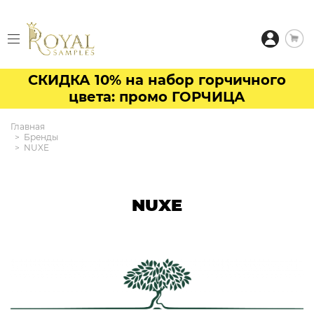
СКИДКА 10% на набор горчичного
цвета: промо ГОРЧИЦА
Главная
Бренды
NUXE
NUXE