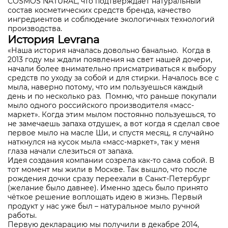
COSMOS NATURAL, что подтверждает натуральный
состав косметических средств бренда, качество
ингредиентов и соблюдение экологичных технологий
производства.
История Levrana
«Наша история началась довольно банально. Когда в
2013 году мы ждали появления на свет нашей дочери,
начали более внимательно присматриваться к выбору
средств по уходу за собой и для стирки. Началось все с
мыла, наверно потому, что им пользуешься каждый
день и по несколько раз. Помню, что раньше покупали
мыло одного российского производителя «масс-
маркет». Когда этим мылом постоянно пользуешься, то
не замечаешь запаха отдушек, а вот когда я сделал свое
первое мыло на масле Ши, и спустя месяц, я случайно
наткнулся на кусок мыла «масс-маркет», так у меня
глаза начали слезиться от запаха.
Идея создания компании созрела как-то сама собой. В
тот момент мы жили в Москве. Так вышло, что после
рождения дочки сразу переехали в Санкт-Петербург
(желание было давнее). Именно здесь было принято
чёткое решение воплощать идею в жизнь. Первый
продукт у нас уже был – натуральное мыло ручной
работы.
Первую декларацию мы получили в декабре 2014,