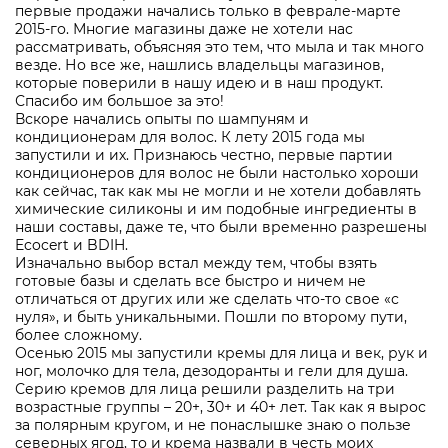
первые продажи начались только в феврале-марте
2015-го. Многие магазины даже не хотели нас
рассматривать, объясняя это тем, что мыла и так много
везде. Но все же, нашлись владельцы магазинов,
которые поверили в нашу идею и в наш продукт.
Спасибо им большое за это!
Вскоре начались опыты по шампуням и
кондиционерам для волос. К лету 2015 года мы
запустили и их. Признаюсь честно, первые партии
кондиционеров для волос не были настолько хороши
как сейчас, так как мы не могли и не хотели добавлять
химические силиконы и им подобные ингредиенты в
наши составы, даже те, что были временно разрешены
Ecocert и BDIH.
Изначально выбор встал между тем, чтобы взять
готовые базы и сделать все быстро и ничем не
отличаться от других или же сделать что-то свое «с
нуля», и быть уникальными. Пошли по второму пути,
более сложному.
Осенью 2015 мы запустили кремы для лица и век, рук и
ног, молочко для тела, дезодоранты и гели для душа.
Серию кремов для лица решили разделить на три
возрастные группы – 20+, 30+ и 40+ лет. Так как я вырос
за полярным кругом, и не понаслышке знаю о пользе
северных ягод, то и крема назвали в честь моих