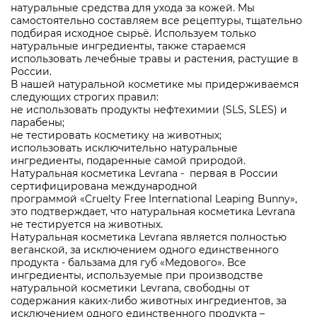
натуральные средства для ухода за кожей. Мы
самостоятельно составляем все рецептуры, тщательно
подбирая исходное сырьё. Используем только
натуральные ингредиенты, также стараемся
использовать лечебные травы и растения, растущие в
России.
В нашей натуральной косметике мы придерживаемся
следующих строгих правил:
не использовать продукты нефтехимии (SLS, SLES) и
парабены;
не тестировать косметику на животных;
использовать исключительно натуральные
ингредиенты, подаренные самой природой.
Натуральная косметика Levrana - первая в России
сертифицирована международной
программой «Cruelty Free International Leaping Bunny»,
это подтверждает, что натуральная косметика Levrana
не тестируется на животных.
Натуральная косметика Levrana является полностью
веганской, за исключением одного единственного
продукта - бальзама для губ «Медового». Все
ингредиенты, используемые при производстве
натуральной косметики Levrana, свободны от
содержания каких-либо животных ингредиентов, за
исключением одного единственного продукта –